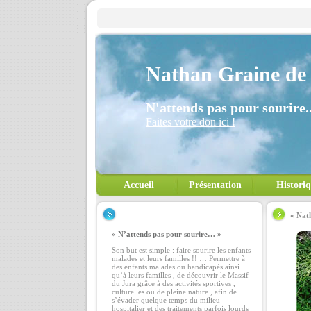
Nathan Graine de 
N'attends pas pour sourire..
Faites votre don ici !
Accueil
Présentation
Histori
« Nath
« N’attends pas pour sourire… »
Son but est simple : faire sourire les enfants
malades et leurs familles !! … Permettre à
des enfants malades ou handicapés ainsi
qu’à leurs familles , de découvrir le Massif
du Jura grâce à des activités sportives ,
culturelles ou de pleine nature , afin de
s’évader quelque temps du milieu
hospitalier et des traitements parfois lourds