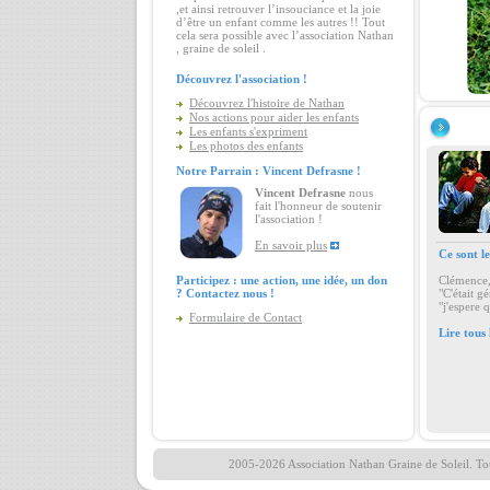
,et ainsi retrouver l’insouciance et la joie
d’être un enfant comme les autres !! Tout
cela sera possible avec l’association Nathan
, graine de soleil .
Découvrez l'association !
Découvrez l'histoire de Nathan
Nos actions pour aider les enfants
Les enfants s'expriment
Les photos des enfants
Notre Parrain : Vincent Defrasne !
Vincent Defrasne
nous
fait l'honneur de soutenir
l'association !
En savoir plus
Ce sont le
Participez : une action, une idée, un don
Clémence,
? Contactez nous !
"C'était g
"j'espere q
Formulaire de Contact
Lire tous
2005-2026 Association Nathan Graine de Soleil. Tou