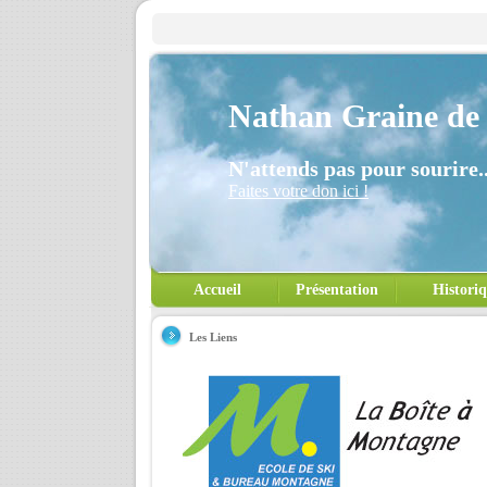
Nathan Graine de 
N'attends pas pour sourire..
Faites votre don ici !
Accueil
Présentation
Histori
Les Liens